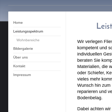
Herzl
Pas
Home
Leis
Leistungsspektrum
Wohnbereiche
Wir verlegen Fli
kompetent und sc
Bildergalerie
individuellen Ge
Über uns
beraten Sie komp
Kontakt
Materialien, die 
oder Schiefer, K
Impressum
vieles mehr kommt
Wunsch hin zum E
reparieren und ve
Bodenbelag.
Dabei achten wir 